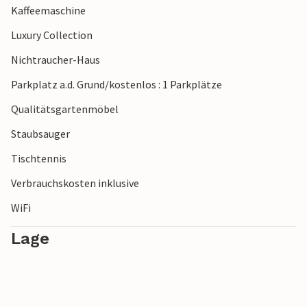
Kaffeemaschine
seiner abwechslungsreichen Landschaft.
Luxury Collection
Verbringen Sie in der Ferienwohnung eine unvergessliche
Nichtraucher-Haus
Zeit mit hohem Komfort.
Parkplatz a.d. Grund/kostenlos : 1 Parkplätze
Qualitätsgartenmöbel
Staubsauger
Tischtennis
Verbrauchskosten inklusive
WiFi
Lage