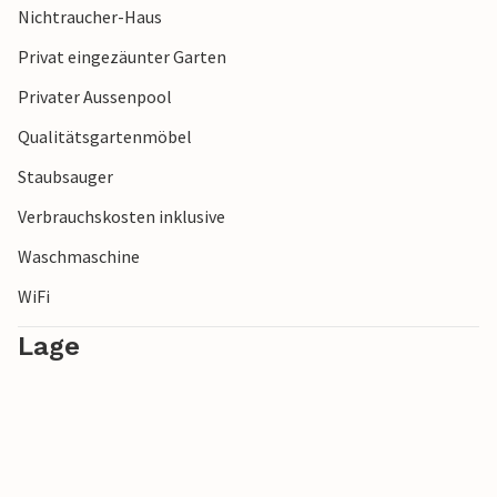
Nichtraucher-Haus
Hinweis: Kleine Kinder sollten auf der Terrasse in der Nähe
des Swimmingpools (Tiefe 90 cm) beaufsichtigt werden.
Privat eingezäunter Garten
Privater Aussenpool
Qualitätsgartenmöbel
Staubsauger
Verbrauchskosten inklusive
Waschmaschine
WiFi
Lage