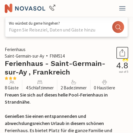
Wo würdest du gerne hingehen?
Fügen Sie Reiseziel, Daten und Gäste hinzu
1 / 40
Ferienhaus
Saint-Germain-sur-Ay
FNM514
Ferienhaus - Saint-Germain-
4.8
sur-Ay , Frankreich
out of 5
8 Gäste
4 Schlafzimmer
2 Badezimmer
0 Haustiere
Freuen Sie sich auf dieses helle Pool-Ferienhaus in
Strandnähe.
Genießen Sie einen entspannenden und
abwechslungsreichen Urlaub in diesem schönen
Ferienhaus. Es bietet Platz für die ganze Familie und