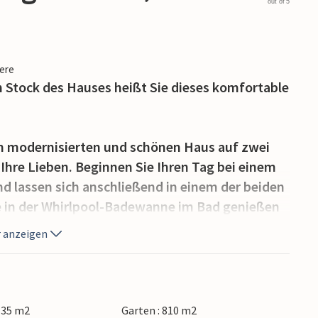
out of 5
iere
 Stock des Hauses heißt Sie dieses komfortable
sem modernisierten und schönen Haus auf zwei
d Ihre Lieben. Beginnen Sie Ihren Tag bei einem
d lassen sich anschließend in einem der beiden
 in der Whirlpool-Badewanne im Bad genießen
Strandausflügen sich unter der Außendusche
 anzeigen
alkon im 1. Stock, von dem Sie auf das Meer
 dabei Ihren Kindern beim Spielen auf dem
 135 m2
Garten : 810 m2