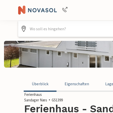
Buchungshilfe per Telefon
+4940688715475
Überblick
Eigenschaften
Lag
Ferienhaus
Sandager Næs
G51399
Ferienhaus - San