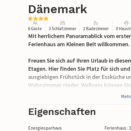
Dänemark
6 Gäste
3 Schlafzimmer
2 Badezimmer
0 Haust
Mit herrlichem Panoramablick vom ersten
Ferienhaus am Kleinen Belt willkommen.
Freuen Sie sich auf Ihren Urlaub in die
Etagen. Hier finden Sie Platz für sich un
ausgiebigen Frühstück in der Essküche un
Wohnzimmer nieder. Wellness können Sie
oder auch Ihre Morgendusche oder nach 
Mehr
abwaschen. Verweilen Sie auch auf dem B
oder über den Garten blicken können und
Eigenschaften
Rasen zusehen.
Energiesparhaus
Ferienhaus :