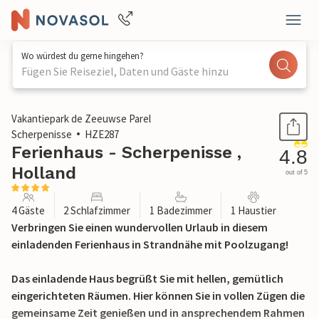
Wo würdest du gerne hingehen?
Fügen Sie Reiseziel, Daten und Gäste hinzu
1 / 34
Vakantiepark de Zeeuwse Parel
Scherpenisse
HZE287
Ferienhaus - Scherpenisse ,
4.8
Holland
out of 5
4 Gäste
2 Schlafzimmer
1 Badezimmer
1 Haustier
Verbringen Sie einen wundervollen Urlaub in diesem
einladenden Ferienhaus in Strandnähe mit Poolzugang!
Das einladende Haus begrüßt Sie mit hellen, gemütlich
eingerichteten Räumen. Hier können Sie in vollen Zügen die
gemeinsame Zeit genießen und in ansprechendem Rahmen