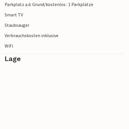
Parkplatz a.d. Grund/kostenlos : 1 Parkplätze
Hinweis: Aufgrund örtlicher Vorschriften darf diese
Smart TV
Unterkunft ausschließlich zu Erholungszwecken gebucht
Staubsauger
werden. Aufenthalte aus beruflichen oder geschäftlichen
Gründen sind nicht gestattet.
Verbrauchskosten inklusive
WiFi
Lage