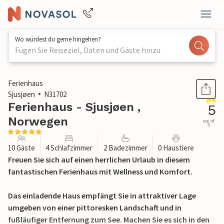
Wo würdest du gerne hingehen?
Fügen Sie Reiseziel, Daten und Gäste hinzu
1 / 18
Ferienhaus
Sjusjøen
N31702
Ferienhaus - Sjusjøen ,
5
Norwegen
out of
5
10 Gäste
4 Schlafzimmer
2 Badezimmer
0 Haustiere
Freuen Sie sich auf einen herrlichen Urlaub in diesem
fantastischen Ferienhaus mit Wellness und Komfort.
Das einladende Haus empfängt Sie in attraktiver Lage
umgeben von einer pittoresken Landschaft und in
fußläufiger Entfernung zum See. Machen Sie es sich in den