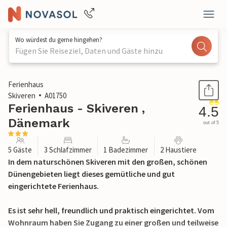
Wo würdest du gerne hingehen?
Fügen Sie Reiseziel, Daten und Gäste hinzu
1 / 22
Ferienhaus
Skiveren
A01750
Ferienhaus - Skiveren ,
4.5
Dänemark
out of 5
5 Gäste
3 Schlafzimmer
1 Badezimmer
2 Haustiere
In dem naturschönen Skiveren mit den großen, schönen
Dünengebieten liegt dieses gemütliche und gut
eingerichtete Ferienhaus.
Es ist sehr hell, freundlich und praktisch eingerichtet. Vom
Wohnraum haben Sie Zugang zu einer großen und teilweise