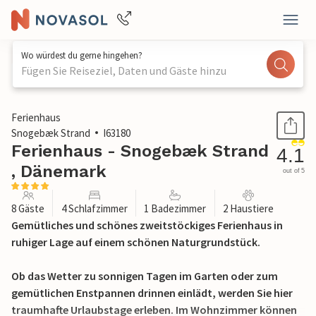
Wo würdest du gerne hingehen?
Fügen Sie Reiseziel, Daten und Gäste hinzu
1 / 31
Ferienhaus
Snogebæk Strand
I63180
Ferienhaus - Snogebæk Strand
4.1
, Dänemark
out of 5
8 Gäste
4 Schlafzimmer
1 Badezimmer
2 Haustiere
Gemütliches und schönes zweitstöckiges Ferienhaus in
ruhiger Lage auf einem schönen Naturgrundstück.
Ob das Wetter zu sonnigen Tagen im Garten oder zum
gemütlichen Enstpannen drinnen einlädt, werden Sie hier
traumhafte Urlaubstage erleben. Im Wohnzimmer können