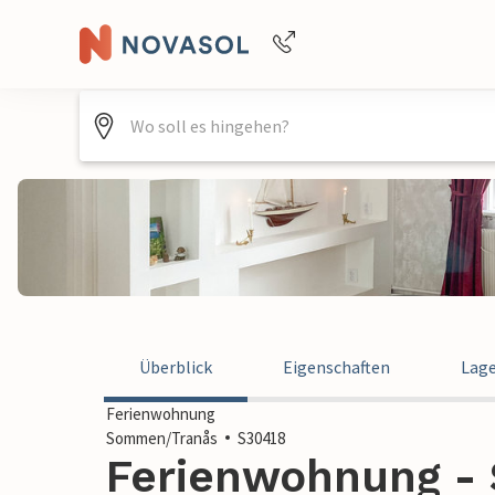
Buchungshilfe per Telefon
+4940688715475
Überblick
Eigenschaften
Lag
Ferienwohnung
Sommen/Tranås
S30418
Ferienwohnung -