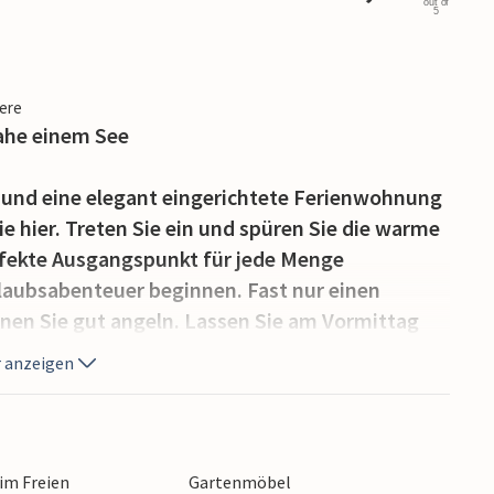
out of
5
iere
ahe einem See
r und eine elegant eingerichtete Ferienwohnung
e hier. Treten Sie ein und spüren Sie die warme
rfekte Ausgangspunkt für jede Menge
Urlaubsabenteuer beginnen. Fast nur einen
nen Sie gut angeln. Lassen Sie am Vormittag
, einen Fisch an den Haken zu bekommen.
 anzeigen
 von Hektik. Verbringen Sie schöne Stunden
r im See schön toben und wenn Sie in die
e über den Fang des Tages sprechen und den
 genieβen. Morgen können Sie eine herrliche
 im Freien
Gartenmöbel