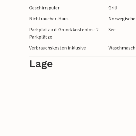
Wanderung unternehmen und die wunder
Geschirrspüler
Grill
Nichtraucher-Haus
Norwegische
Angelausflüge, Schwimmen im See, Wander
Machen Sie fröhliche Familienausflüge u
Parkplatz a.d. Grund/kostenlos : 2
See
Natur. Es gibt viele Waldseen und dichte
Parkplätze
erkunden. Finden Sie einfach Ihr eigenes
Verbrauchskosten inklusive
Waschmasch
einen groβen Spielplatz verwandeln.
Lage