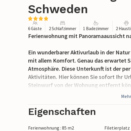
Schweden
6 Gäste
2 Schlafzimmer
1 Badezimmer
2 Haust
Ferienwohnung mit Panoramaaussicht n
Ein wunderbarer Aktivurlaub in der Natu
mit allem Komfort. Genau das erwartet Si
Atmosphäre. Diese Unterkunft ist der pe
Aktivitäten. Hier können Sie sofort Ihr 
Steinwurf von der Wohnung entfernt kön
Ihre angelbegeisterten Kinder versuchen
Mehr
Zusammen genieβen Sie Ihre Zeit abseits
voller Wasserspaβ. Hier können die Kinde
Eigenschaften
Wohnung wieder zurückkehren, können Si
wohlschmeckenden Fisch am groβen Tisch
Ferienwohnung : 85 m2
Filetierplatz