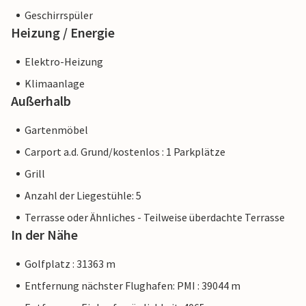
Verbraucherrecht möglicherweise nicht gilt. Sie können
Geschirrspüler
jedoch sicher sein, dass wir Ihnen denselben Kundenservice
Heizung / Energie
bieten und Ihr Aufenthalt sich nicht von einer Buchung bei
einer Unterkunft eines professionellen Eigentümers
Elektro-Heizung
unterscheidet.
Klimaanlage
Außerhalb
Gartenmöbel
Carport a.d. Grund/kostenlos : 1 Parkplätze
Grill
Anzahl der Liegestühle: 5
Terrasse oder Ähnliches - Teilweise überdachte Terrasse
In der Nähe
Golfplatz : 31363 m
Entfernung nächster Flughafen: PMI : 39044 m