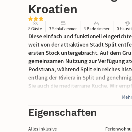
Kroatien
8 Gäste
3 Schlafzimmer
3 Badezimmer
0 Haust
Diese einfach und funktionell eingerich
weit von der attraktiven Stadt Split entf
ersten Stock untergebracht. Auf dem Grun
gemeinsamen Nutzung zur Verfügung steh
Podstrana, während Split ein reiches hist
entlang der Riviera in Split und genehmige
Sie auch die mediterrane Küche. Wir empf
Altstadt UNESCO-Welterbe ist. Machen Sie
Mehr
und Brač.
Eigenschaften
Alles inklusive
Ferienwohnun