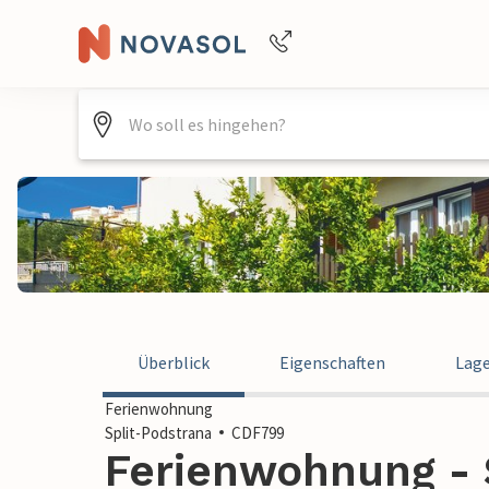
Buchungshilfe per Telefon
+4940688715475
Überblick
Eigenschaften
Lag
Ferienwohnung
Split-Podstrana
CDF799
Ferienwohnung - S