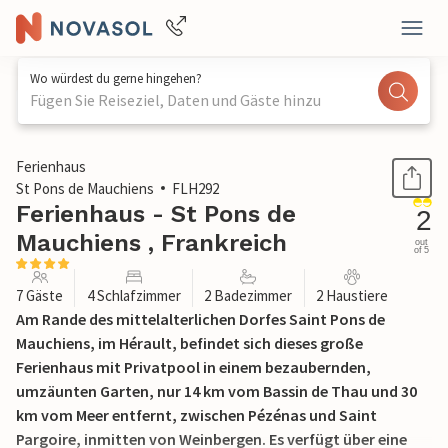
Wo würdest du gerne hingehen?
Fügen Sie Reiseziel, Daten und Gäste hinzu
1 / 26
Ferienhaus
St Pons de Mauchiens
FLH292
Ferienhaus - St Pons de
2
Mauchiens , Frankreich
out
of 5
7 Gäste
4 Schlafzimmer
2 Badezimmer
2 Haustiere
Am Rande des mittelalterlichen Dorfes Saint Pons de
Mauchiens, im Hérault, befindet sich dieses große
Ferienhaus mit Privatpool in einem bezaubernden,
umzäunten Garten, nur 14 km vom Bassin de Thau und 30
km vom Meer entfernt, zwischen Pézénas und Saint
Pargoire, inmitten von Weinbergen. Es verfügt über eine