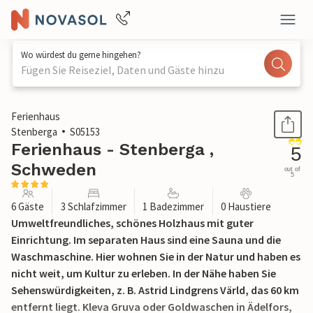
Wo würdest du gerne hingehen?
Fügen Sie Reiseziel, Daten und Gäste hinzu
1 / 17
Ferienhaus
Stenberga
S05153
Ferienhaus - Stenberga ,
5
Schweden
out of
5
6 Gäste
3 Schlafzimmer
1 Badezimmer
0 Haustiere
Umweltfreundliches, schönes Holzhaus mit guter
Einrichtung. Im separaten Haus sind eine Sauna und die
Waschmaschine. Hier wohnen Sie in der Natur und haben es
nicht weit, um Kultur zu erleben. In der Nähe haben Sie
Sehenswürdigkeiten, z. B. Astrid Lindgrens Värld, das 60 km
entfernt liegt. Kleva Gruva oder Goldwaschen in Ädelfors,