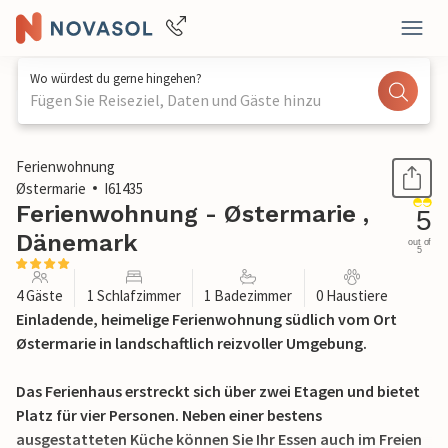
Wo würdest du gerne hingehen?
Fügen Sie Reiseziel, Daten und Gäste hinzu
1 / 25
Ferienwohnung
Østermarie
I61435
Ferienwohnung - Østermarie ,
5
Dänemark
out of
5
4 Gäste
1 Schlafzimmer
1 Badezimmer
0 Haustiere
Einladende, heimelige Ferienwohnung südlich vom Ort
Østermarie in landschaftlich reizvoller Umgebung.
Das Ferienhaus erstreckt sich über zwei Etagen und bietet
Platz für vier Personen. Neben einer bestens
ausgestatteten Küche können Sie Ihr Essen auch im Freien