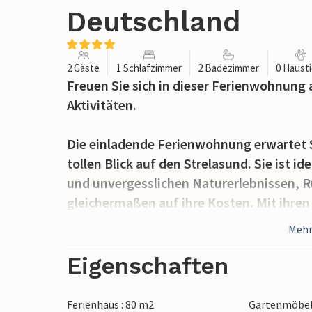
Deutschland
2 Gäste
1 Schlafzimmer
2 Badezimmer
0 Haust
Freuen Sie sich in dieser Ferienwohnung
Aktivitäten.
Die einladende Ferienwohnung erwartet S
tollen Blick auf den Strelasund. Sie ist 
und unvergesslichen Naturerlebnissen, 
gleichermaßen auf ihre Kosten. Mit ihr
Einrichtung bildet die Wohnung den idea
Mehr
einem aktiven Tag können Sie es sich a
zusammen einen Film ansehen und noch l
Eigenschaften
Morgen schmeckt im Freien besonders gut
herrlichen Blick auf das Wasser auf dem 
Ferienhaus : 80 m2
Gartenmöbe