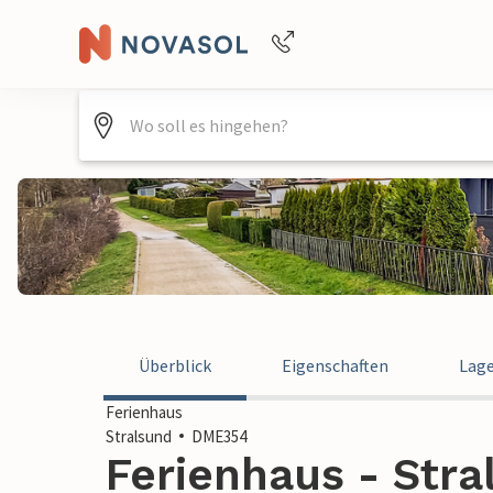
Buchungshilfe per Telefon
+4940688715475
Überblick
Eigenschaften
Lag
Ferienhaus
Stralsund
DME354
Ferienhaus - Stra