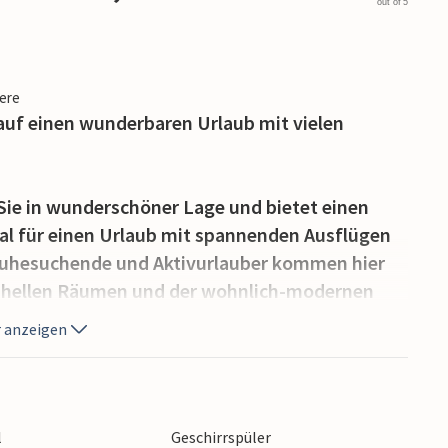
out of 5
iere
 auf einen wunderbaren Urlaub mit vielen
ie in wunderschöner Lage und bietet einen
ideal für einen Urlaub mit spannenden Ausflügen
Ruhesuchende und Aktivurlauber kommen hier
en hellen Räumen und der wohnlich-modernen
len Rahmen für eine erholsame Auszeit. Nach
 anzeigen
uf dem einladenden Sofa bequem machen,
ange gemütlich plaudern. Der erste Kaffee am
. Genießen Sie ein paar Sonnenstrahlen den
Balkon, während Sie Pläne für den Tag
l
Geschirrspüler