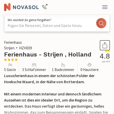
Wo würdest du gerne hingehen?
Fügen Sie Reiseziel, Daten und Gäste hinzu
1 / 19
Ferienhaus
Strijen
HZH039
Ferienhaus - Strijen , Holland
4.8
out of 5
5 Gäste
3 Schlafzimmer
1 Badezimmer
0 Haustiere
Luxusferienhaus in einem der schönsten Polder der
Hoeksche Waard, in der Nähe von Rotterdam.
Mit einem modernen Interieur und dennoch ländlichem
Aussehen ist dies ein idealer Ort, um die Region zu
entdecken. Das Haus verfügt über ein geräumiges, helles
Wohnzimmer, das zum Beisammensein einlädt. Spielen Sie