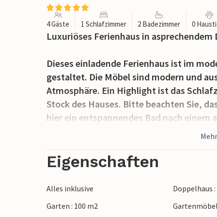
4 Gäste
1 Schlafzimmer
2 Badezimmer
0 Haust
Luxuriöses Ferienhaus in asprechendem 
Dieses einladende Ferienhaus ist im moder
gestaltet. Die Möbel sind modern und au
Atmosphäre. Ein Highlight ist das Schla
Stock des Hauses. Bitte beachten Sie, da
hier ein entspannendes Bad nach einem a
sich im Wohnzimmer im Erdgeschoss. Hier
Mehr
Kücheninsel, die zum sich unterhalten ei
Mahlzeiten zubereitet.
Eigenschaften
Ein weiterer Pluspunkt dieses Ferienhau
Alles inklusive
Doppelhaus :
Grill und Spabad, wo Sie den ganzen Tag
Garten : 100 m2
Gartenmöbe