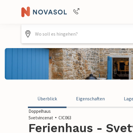
Buchungshilfe per Telefon
+4940688715475
Überblick
Eigenschaften
Lag
Doppelhaus
Svetvincenat
CIC063
Ferienhaus - Svet