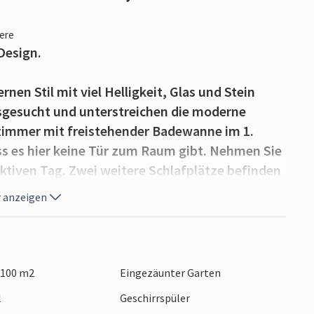
iere
Design.
nen Stil mit viel Helligkeit, Glas und Stein
sgesucht und unterstreichen die moderne
fzimmer mit freistehender Badewanne im 1.
ss es hier keine Tür zum Raum gibt. Nehmen Sie
ktiven Tag. Zwei weitere Schlafplätze befinden
 finden Sie auch die offene Küche mit
 anzeigen
nlädt, während der Koch des Urlaubs die
ses ist der schöne Innenhof mit Gartenmöbeln,
 100 m2
Eingezäunter Garten
 über entspannte Stunden verbringen können.
l
Geschirrspüler