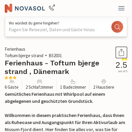
Wo würdest du gerne hingehen?
Fügen Sie Reiseziel, Daten und Gäste hinzu
1 / 16
Ferienhaus
Toftum bjerge strand
B52031
Ferienhaus - Toftum bjerge
2.5
strand , Dänemark
out of 5
6 Gäste
2 Schlafzimmer
1 Badezimmer
2 Haustiere
Gemütliches Ferienhaus mit Whirlpool auf einem
abgelegenen und geschützten Grundstück.
Willkommen in diesem praktischen Ferienhaus, dass Ihnen
als Ruheoase und Ausgangspunkt für Ihren Aktivurlaub am
Nissum Fjord dient. Hier finden Sie alles vor, was Sie für