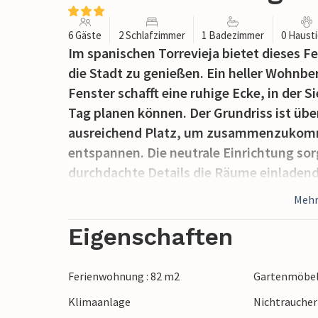
6 Gäste
2 Schlafzimmer
1 Badezimmer
0 Haust
Im spanischen Torrevieja bietet dieses 
die Stadt zu genießen. Ein heller Wohnbe
Fenster schafft eine ruhige Ecke, in der 
Tag planen können. Der Grundriss ist über
ausreichend Platz, um zusammenzukomm
entspannen. Die neutrale Einrichtung so
durchdachte Details die Räume einladend 
ausgehen möchten, bietet Torrevieja zah
Mehr
gemütlichen Verweilen bei einem Getränk
Stunden im Haus und der Zeit, in der Sie
Eigenschaften
der Rosa Lagune von Torrevieja, einer be
die Umgebung einfärbt und die Sonnenun
Ferienwohnung : 82 m2
Gartenmöbe
Klimaanlage
Nichtrauche