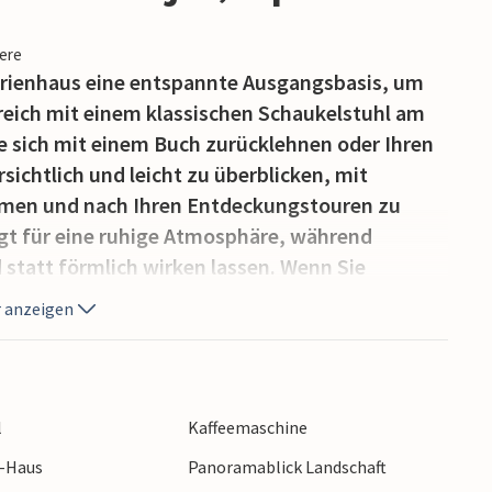
iere
Ferienhaus eine entspannte Ausgangsbasis, um
reich mit einem klassischen Schaukelstuhl am
Sie sich mit einem Buch zurücklehnen oder Ihren
sichtlich und leicht zu überblicken, mit
en und nach Ihren Entdeckungstouren zu
rgt für eine ruhige Atmosphäre, während
statt förmlich wirken lassen. Wenn Sie
lreiche Orte zum Einkaufen, Essen und
 anzeigen
 – so haben Sie die Wahl zwischen ruhigen
 die lokale Atmosphäre entdecken. Gleich neben
eindruckenden Naturlandschaft, in der das Salz
tergänge einfach spektakulär sind.
l
Kaffeemaschine
r-Haus
Panoramablick Landschaft