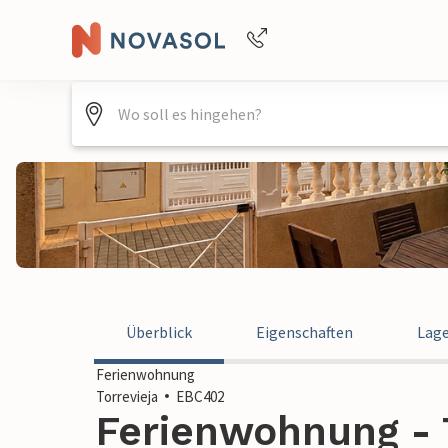
Buchungshilfe per Telefon
+4940688715475
Überblick
Eigenschaften
Lag
Ferienwohnung
Torrevieja
EBC402
Ferienwohnung - T