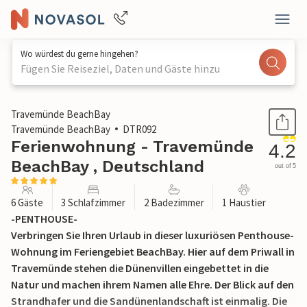
Wo würdest du gerne hingehen?
Fügen Sie Reiseziel, Daten und Gäste hinzu
1 / 37
Travemünde BeachBay
Travemünde BeachBay
DTR092
Ferienwohnung - Travemünde
4.2
BeachBay , Deutschland
out of 5
6 Gäste
3 Schlafzimmer
2 Badezimmer
1 Haustier
-PENTHOUSE-
Verbringen Sie Ihren Urlaub in dieser luxuriösen Penthouse-
Wohnung im Feriengebiet BeachBay. Hier auf dem Priwall in
Travemünde stehen die Dünenvillen eingebettet in die
Natur und machen ihrem Namen alle Ehre. Der Blick auf den
Strandhafer und die Sandünenlandschaft ist einmalig. Die