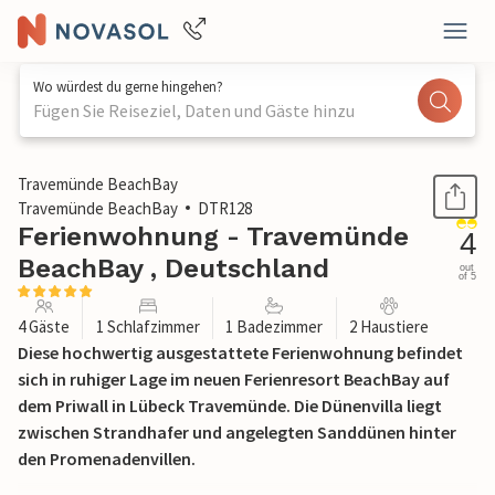
Wo würdest du gerne hingehen?
Fügen Sie Reiseziel, Daten und Gäste hinzu
1 / 33
Travemünde BeachBay
Travemünde BeachBay
DTR128
Ferienwohnung - Travemünde
4
BeachBay , Deutschland
out
of 5
4 Gäste
1 Schlafzimmer
1 Badezimmer
2 Haustiere
Diese hochwertig ausgestattete Ferienwohnung befindet
sich in ruhiger Lage im neuen Ferienresort BeachBay auf
dem Priwall in Lübeck Travemünde. Die Dünenvilla liegt
zwischen Strandhafer und angelegten Sanddünen hinter
den Promenadenvillen.