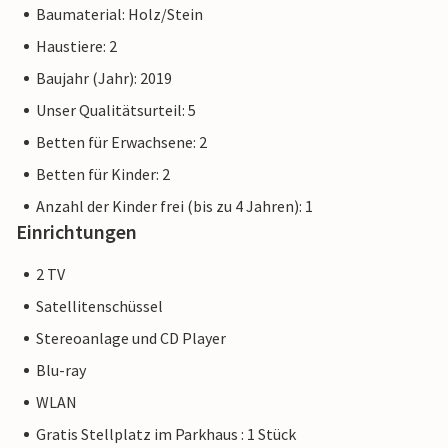
gesamte Familie.
Baumaterial: Holz/Stein
Haustiere: 2
Baujahr (Jahr): 2019
Der Priwall ist eine ca. drei Kilometer lange Halbinsel
zwischen Ostsee und Trave im Osten Schleswig-Holsteins
Unser Qualitätsurteil: 5
und gehört seit 1226 zu Lübeck. Strandvergnügen,
Betten für Erwachsene: 2
Bademöglichkeiten, Wassersport und Abenteuer direkt vor
Betten für Kinder: 2
der Tür Ihres Feriendomizils.
Anzahl der Kinder frei (bis zu 4 Jahren): 1
Bei den Wohnungsbildern handelt es sich um
Einrichtungen
Wohnbeispiele. Die Einrichtung ist vergleichbar, aber nicht
identisch. Die Ausstattung der Wohnung kann variieren.
2 TV
Satellitenschüssel
Weitere Wohnungen in dieser Dünenvilla: DTR123-132
Stereoanlage und CD Player
Blu-ray
WLAN
Gratis Stellplatz im Parkhaus : 1 Stück