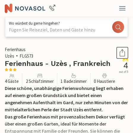
Wo würdest du gerne hingehen?
Fügen Sie Reiseziel, Daten und Gäste hinzu
1 / 22
Ferienhaus
Uzès
FLG573
Ferienhaus - Uzès , Frankreich
4
out of 5
4 Gäste
2 Schlafzimmer
1 Badezimmer
0 Haustiere
Diese schöne, unabhängige Ferienwohnung liegt erhaben
auf einem großen Grundstück und bietet einen
angenehmen Aufenthalt im Gard, nur zehn Minuten von der
mittelalterlichen Perle der Stadt Uzès entfernt.
Das große Ferienhaus mit provenzalischem Dekor verfügt
über einen großen Garten, ideal für Momente der
Entspannung mit Familie oder Freunden. Sie können die