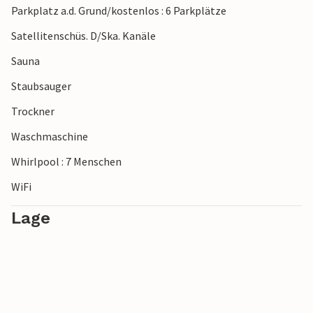
Parkplatz a.d. Grund/kostenlos : 6 Parkplätze
Sie das erfrischende Meer beim Baden oder bei einem
ausgedehnten Spaziergang entlang der Küste. Zahlreiche
Satellitenschüs. D/Ska. Kanäle
Wander- und Radwege durchziehen die malerische
Sauna
Umgebung und laden zu ausgiebigen Erkundungstouren
ein.
Staubsauger
Trockner
Waschmaschine
Whirlpool : 7 Menschen
WiFi
Lage