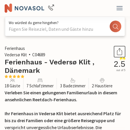
Wo würdest du gerne hingehen?
Fügen Sie Reiseziel, Daten und Gäste hinzu
1 / 30
Ferienhaus
Vedersø Klit
C04689
Ferienhaus - Vedersø Klit ,
2.5
Dänemark
out of 5
18 Gäste
7 Schlafzimmer
3 Badezimmer
2 Haustiere
Verleben Sie einen gelungenen Familienurlaub in diesem
ansehnlichen Reetdach-Ferienhaus.
Ihr Ferienhaus in Vedersø Klit bietet ausreichend Platz für
bis zu drei Familien oder eine größere Reisegruppe und
verspricht unvergessliche Urlaubserlebnisse. Die