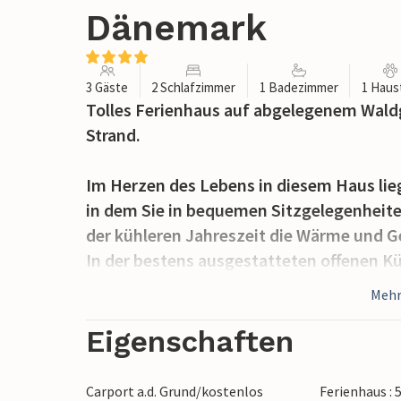
Dänemark
3 Gäste
2 Schlafzimmer
1 Badezimmer
1 Haus
Tolles Ferienhaus auf abgelegenem Wald
Strand.
Im Herzen des Lebens in diesem Haus li
in dem Sie in bequemen Sitzgelegenheite
der kühleren Jahreszeit die Wärme und 
In der bestens ausgestatteten offenen Kü
Urlaubsgerichte zubereiten und sich dabe
Mehr
Wohnzimmer aufhalten.
Eigenschaften
Das Haus verfügt über eine teilüberdacht
auf der Sie sich sonnen und leckere Geri
Carport a.d. Grund/kostenlos
Ferienhaus : 