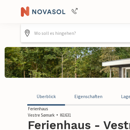
Buchungshilfe per Telefon
+4940688715475
Überblick
Eigenschaften
Lag
Ferienhaus
Vestre Sømark
I61631
Ferienhaus - Vest