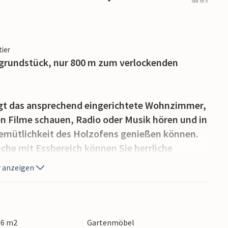
out of 5
tier
grundstück, nur 800 m zum verlockenden
egt das ansprechend eingerichtete Wohnzimmer,
n Filme schauen, Radio oder Musik hören und in
Gemütlichkeit des Holzofens genießen können.
che mit Essbereich können Sie herrliche
i mit denen unterhalten, die sich im
 anzeigen
e, sonnige Terrasse mit Gartenmöbeln und Grill,
chte auf dem Rost zubereiten können. Im
56 m2
Gartenmöbel