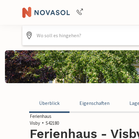
Buchungshilfe per Telefon
+4940688715475
Überblick
Eigenschaften
Lag
Ferienhaus
Visby
S42180
Ferienhaus - Vis