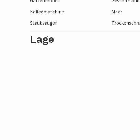
Gartenmöbel
Geschirrspül
Kaffeemaschine
Meer
Staubsauger
Trockenschr
Lage