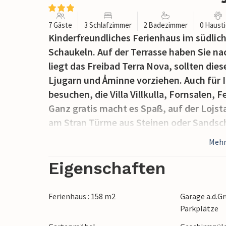
7 Gäste
3 Schlafzimmer
2 Badezimmer
0 Haust
Kinderfreundliches Ferienhaus im südlich
Schaukeln. Auf der Terrasse haben Sie 
liegt das Freibad Terra Nova, sollten di
Ljugarn und Åminne vorziehen. Auch für Ih
besuchen, die Villa Villkulla, Fornsale
Ganz gratis macht es Spaß, auf der Lojst
am Stran Türme aus Steinen oder Sandsch
besuchen, oder vielleicht ein Grab aus de
Mehr
Ritterspiele statt. In einem der Schlafzim
anderen Zimmer transportiert werden kan
Eigenschaften
Ferienhaus : 158 m2
Garage a.d.Gr
Parkplätze