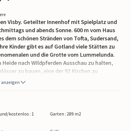
iere
en Visby. Geteilter Innenhof mit Spielplatz und
nachmittags und abends Sonne. 600 m vom Haus
eses dem schönen Stränden von Tofta, Sudersand,
re Kinder gibt es auf Gotland viele Stätten zu
n, Fenomenalen und die Grotte vom Lummelunda.
a Heide nach Wildpferden Ausschau zu halten,
lösser zu bauen, eine der 92 Kirchen zu
r Eisenzeit. Im Juli und August finden
 anzeigen
mer steht ein Reisebett, das gut in eines der
n. 3 km bis zur Stadtmauer von Visby.
und/kostenlos : 1
Garten : 289 m2