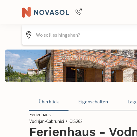
Buchungshilfe per Telefon
+4940688715475
Überblick
Eigenschaften
Lag
Ferienhaus
Vodnjan-Cabrunici
CIS262
Ferienhaus - Vodn