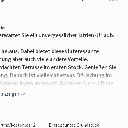
out of 5
tier
rwartet Sie ein unvergesslicher Istrien-Urlaub.
 heraus. Dabei bietet dieses interessante
ung aber auch viele andere Vorteile.
erdachten Terrasse im ersten Stock. Genießen Sie
ng. Danach ist vielleicht etwas Erfrischung im
 Sonnenliegen angesagt. Kommen Sie zur Ruhe
hre Mahlzeiten auf dem Grill Ihres Ferienhauses
 anzeigen
ulinarischen Kreationen entweder auf der
 ist, oder in der schönen Essküche zu sich. Auch
ich bieten der ganzen Familie die Möglichkeit,
Grund/kostenlos : 2
Eingezäuntes Grundstück