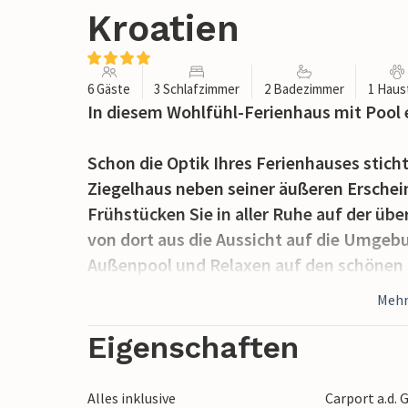
Kroatien
6 Gäste
3 Schlafzimmer
2 Badezimmer
1 Haus
In diesem Wohlfühl-Ferienhaus mit Pool e
Schon die Optik Ihres Ferienhauses sticht
Ziegelhaus neben seiner äußeren Erschein
Frühstücken Sie in aller Ruhe auf der üb
von dort aus die Aussicht auf die Umgebu
Außenpool und Relaxen auf den schönen
und genießen Sie auch die Möglichkeit, I
Mehr
zubereiten zu können. Nehmen Sie Ihre k
unteren Terrasse, die ebenfalls überdacht
Eigenschaften
die gemütlichen Sitzgruppen im Innenbere
sich voll und ganz zu entspannen.
Alles inklusive
Carport a.d. 