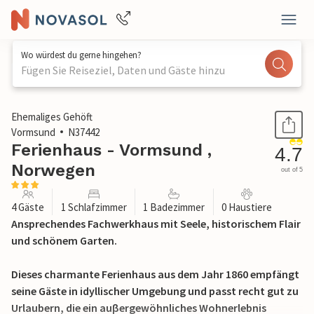
Wo würdest du gerne hingehen?
Fügen Sie Reiseziel, Daten und Gäste hinzu
1 / 19
Ehemaliges Gehöft
Vormsund
N37442
Ferienhaus - Vormsund ,
4.7
Norwegen
out of 5
4 Gäste
1 Schlafzimmer
1 Badezimmer
0 Haustiere
Ansprechendes Fachwerkhaus mit Seele, historischem Flair
und schönem Garten.
Dieses charmante Ferienhaus aus dem Jahr 1860 empfängt
seine Gäste in idyllischer Umgebung und passt recht gut zu
Urlaubern, die ein auβergewöhnliches Wohnerlebnis