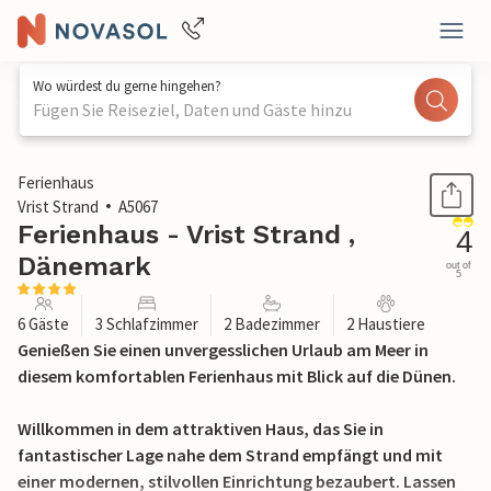
Wo würdest du gerne hingehen?
Fügen Sie Reiseziel, Daten und Gäste hinzu
1 / 29
Ferienhaus
Vrist Strand
A5067
Ferienhaus - Vrist Strand ,
4
Dänemark
out of
5
6 Gäste
3 Schlafzimmer
2 Badezimmer
2 Haustiere
Genießen Sie einen unvergesslichen Urlaub am Meer in
diesem komfortablen Ferienhaus mit Blick auf die Dünen.
Willkommen in dem attraktiven Haus, das Sie in
fantastischer Lage nahe dem Strand empfängt und mit
einer modernen, stilvollen Einrichtung bezaubert. Lassen