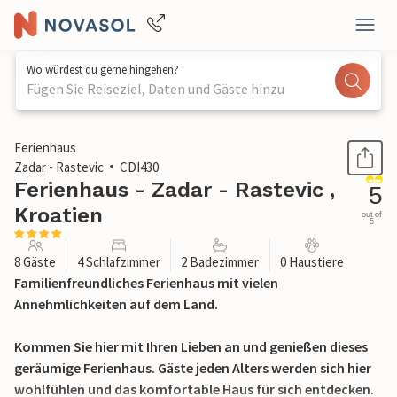
Wo würdest du gerne hingehen?
Fügen Sie Reiseziel, Daten und Gäste hinzu
1 / 36
Ferienhaus
Zadar - Rastevic
CDI430
Ferienhaus - Zadar - Rastevic ,
5
Kroatien
out of
5
8 Gäste
4 Schlafzimmer
2 Badezimmer
0 Haustiere
Familienfreundliches Ferienhaus mit vielen
Annehmlichkeiten auf dem Land.
Kommen Sie hier mit Ihren Lieben an und genießen dieses
geräumige Ferienhaus. Gäste jeden Alters werden sich hier
wohlfühlen und das komfortable Haus für sich entdecken.