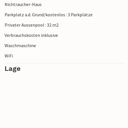
Nichtraucher-Haus
schönen Radwege der Region entdecken und sich voll
auspowern. Besuchen Sie auch die wunderschöne Stadt
Parkplatz a.d. Grund/kostenlos : 3 Parkplätze
Zadar und genießen Strandtage an den schönen Stränden
Privater Aussenpool : 32 m2
von Biograd na Moru!
Verbrauchskosten inklusive
Waschmaschine
WiFi
Lage