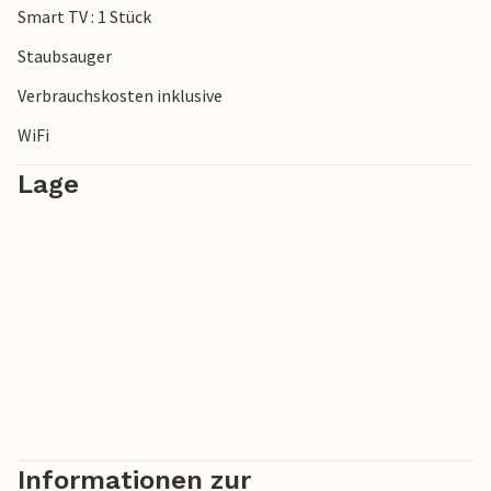
Smart TV : 1 Stück
***Hinweis: Die Anlage befindet sich aktuell noch im Bau.***
Staubsauger
Verbrauchskosten inklusive
WiFi
Lage
Informationen zur