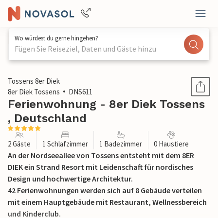
Wo würdest du gerne hingehen?
Fügen Sie Reiseziel, Daten und Gäste hinzu
1 / 21
Tossens 8er Diek
8er Diek Tossens
DNS611
Ferienwohnung - 8er Diek Tossens
, Deutschland
2 Gäste
1 Schlafzimmer
1 Badezimmer
0 Haustiere
An der Nordseeallee von Tossens entsteht mit dem 8ER
DIEK ein Strand Resort mit Leidenschaft für nordisches
Design und hochwertige Architektur.
42 Ferienwohnungen werden sich auf 8 Gebäude verteilen
mit einem Hauptgebäude mit Restaurant, Wellnessbereich
und Kinderclub.