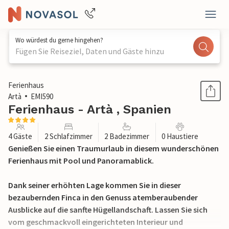
Wo würdest du gerne hingehen?
Fügen Sie Reiseziel, Daten und Gäste hinzu
1 / 34
Ferienhaus
Artà
EMI590
Ferienhaus - Artà , Spanien
4 Gäste
2 Schlafzimmer
2 Badezimmer
0 Haustiere
Genießen Sie einen Traumurlaub in diesem wunderschönen
Ferienhaus mit Pool und Panoramablick.
Dank seiner erhöhten Lage kommen Sie in dieser
bezaubernden Finca in den Genuss atemberaubender
Ausblicke auf die sanfte Hügellandschaft. Lassen Sie sich
vom geschmackvoll eingerichteten Interieur und