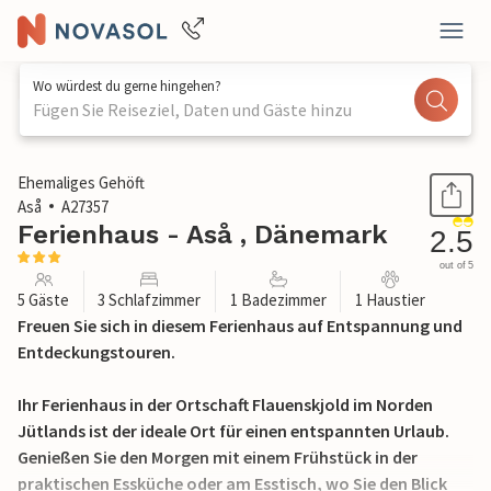
Wo würdest du gerne hingehen?
Fügen Sie Reiseziel, Daten und Gäste hinzu
1 / 16
Ehemaliges Gehöft
Aså
A27357
Ferienhaus - Aså , Dänemark
2.5
out of 5
5 Gäste
3 Schlafzimmer
1 Badezimmer
1 Haustier
Freuen Sie sich in diesem Ferienhaus auf Entspannung und
Entdeckungstouren.
Ihr Ferienhaus in der Ortschaft Flauenskjold im Norden
Jütlands ist der ideale Ort für einen entspannten Urlaub.
Genießen Sie den Morgen mit einem Frühstück in der
praktischen Essküche oder am Esstisch, wo Sie den Blick