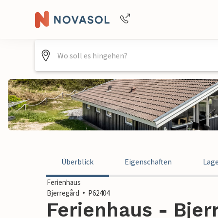
Buchungshilfe per Telefon
+4940688715475
Überblick
Eigenschaften
Lag
Ferienhaus
Bjerregård
P62404
Ferienhaus - Bjer