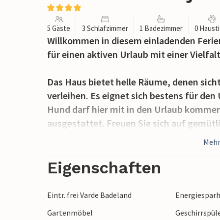
5 Gäste
3 Schlafzimmer
1 Badezimmer
0 Haust
Willkommen in diesem einladenden Ferie
für einen aktiven Urlaub mit einer Vielfa
Das Haus bietet helle Räume, denen sic
verleihen. Es eignet sich bestens für den
Hund darf hier mit in den Urlaub kommen
ausgestattet. Freuen Sie sich auf gemü
der eine gemütliche Atmosphäre schafft.
Mehr
Die große Terrasse am Ferienhaus ist um
Eigenschaften
können sich auf Spielgeräte und einen San
kleine Terrasse vorhanden.
Eintr. frei Varde Badeland
Energiespar
Gartenmöbel
Geschirrspül
Hvide Sande liegt nicht weit entfernt, eb