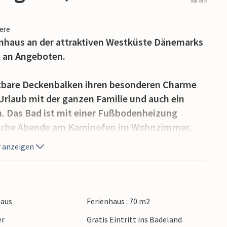
out of 5
iere
nhaus an der attraktiven Westküste Dänemarks
lt an Angeboten.
htbare Deckenbalken ihren besonderen Charme
 Urlaub mit der ganzen Familie und auch ein
. Das Bad ist mit einer Fußbodenheizung
tliche Abende am Kaminofen im Wohnzimmer,
 anzeigen
schlossen, Hunde können frei laufen. Kinder
dkasten freuen. Bei der Feuerstelle ist eine
haus
Ferienhaus : 70 m2
er
Gratis Eintritt ins Badeland
enso Søndervig, ein schöner Badeort. In der