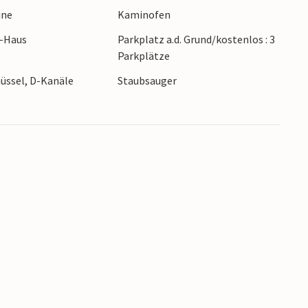
ine
Kaminofen
ern auch gut angeln. Der Ringkøbing Fjord ist
ingkøbing Fjord ist es auch nicht weit bis zum
r-Haus
Parkplatz a.d. Grund/kostenlos : 3
k von Givskud.
Parkplätze
hüssel, D-Kanäle
Staubsauger
 gemütlichen Ferienhaus.