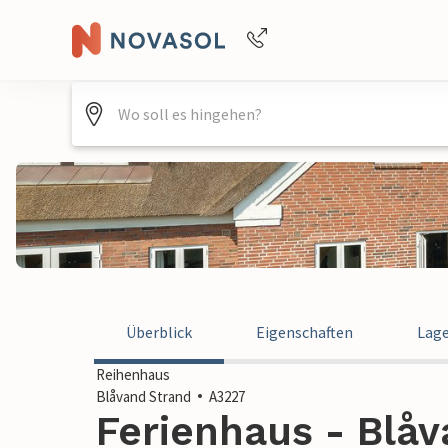
Buchungshilfe per Telefon
+4940688715475
Überblick
Eigenschaften
Lag
Reihenhaus
Blåvand Strand
A3227
Ferienhaus - Blåv