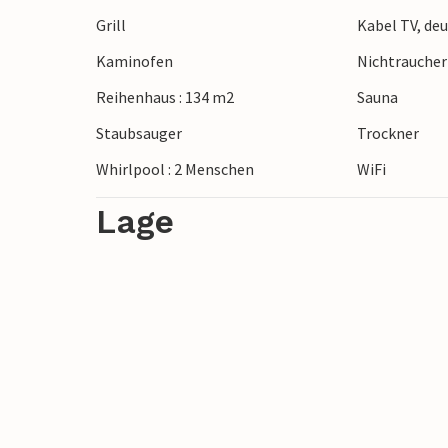
einer der Ecken ein gutes Buch lesen ode
Grill
Kabel TV, deu
Badezimmer lädt der Whirlpool zum Ents
Kaminofen
Nichtrauche
können Sie auch in die Sauna gehen und s
Reihenhaus : 134 m2
Sauna
Auf der sonnigen Terrasse, die Ihnen auc
Staubsauger
Trockner
Gartenmöbeln und Liegestühlen verweilen
Whirlpool : 2 Menschen
WiFi
guten Webergrill und einen Sonnenschirm.
Fernsehkanäle zur Verfügung und das Wo
Lage
eingerichtet, so dass Ihnen auch nicht a
Sie wohnen 900 Meter von den bezauber
Blåvand bekannt og beliebt st. In erreic
spielen.
Hier erwartet Sie ein besonders schöner 