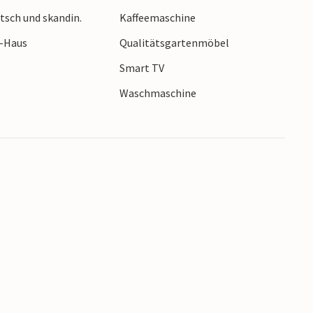
r ein Spielabend veranstalten können. Im
tsch und skandin.
Kaffeemaschine
pannen und Genießen ein. An kühleren Tagen
r-Haus
Qualitätsgartenmöbel
ich nach einem Tag in der frischen Luft wärmen.
Smart TV
h zur Verfügung steht, können Sie im schönen
Waschmaschine
 und die Natur genießen. Es gibt auch einen
 Im Haus stehen gratis Wi-Fi und viele
hn- und Schlafzimmer sind mit TVs
n wolkigen Tagen langweilig wird.
nden Sandstränden der Nordseeküste, wofür
hbarer Nähe können Sie auch Golf und Minigolf
Urlaub!