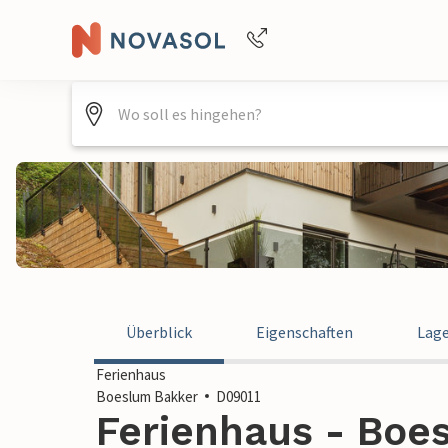
Buchungshilfe per Telefon
+4940688715475
Überblick
Eigenschaften
Lag
Ferienhaus
Boeslum Bakker
D09011
Ferienhaus - Boe