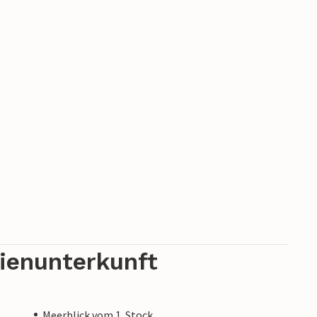
eden!
rienunterkunft
Meerblick vom 1. Stock