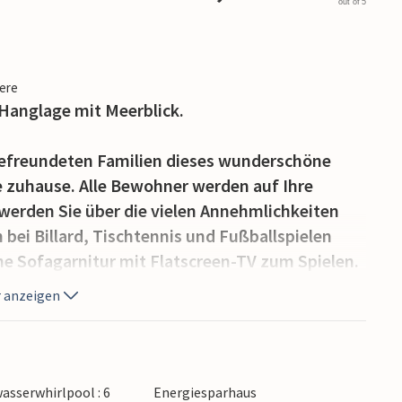
out of 5
iere
Hanglage mit Meerblick.
 befreundeten Familien dieses wunderschöne
ie zuhause. Alle Bewohner werden auf Ihre
erden Sie über die vielen Annehmlichkeiten
 bei Billard, Tischtennis und Fußballspielen
e Sofagarnitur mit Flatscreen-TV zum Spielen.
ffener Verbindung mit Esstisch und Wohnzimmer,
 anzeigen
 sich mit den Köchen unterhalten können.
 Etagen und einem separaten Gebäude, in dem
ool – sowie Whirlpool und Sauna auf einer
önnen Sie schwimmen und im Pool spielen,
sserwhirlpool : 6
Energiesparhaus