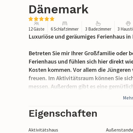
Dänemark
12 Gäste
6 Schlafzimmer
3 Badezimmer
3 Haust
Luxuriöse und geräumiges Ferienhaus in 
Betreten Sie mir Ihrer Großfamilie oder
Ferienhaus und fühlen sich hier direkt w
Kosten kommen. Vor allem die Jüngeren w
freuen. Im Aktivitätsraum können Sie sich
messen. Außerdem gibt es eine gemütlich
Die Küche ist gut ausgestattet und in o
Mehr
so dass Sie beim Kochen Spaß haben und
Das komfortable Haus verfügt über zwei
Eigenschaften
sich ein exklusiver Wellnessbereich mit P
Terrasse befindet. Im Wellnessbereich k
Aktivitätshaus
Außenstandwa