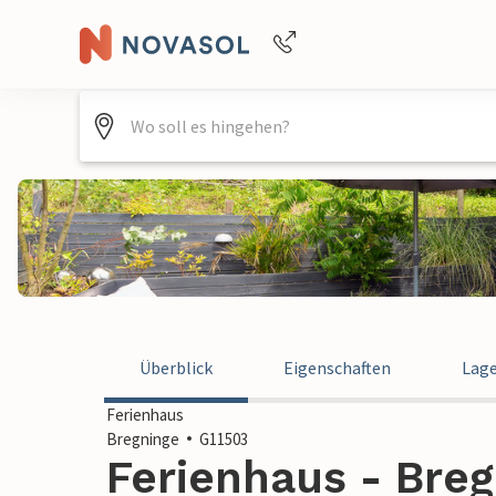
Buchungshilfe per Telefon
+4940688715475
Überblick
Eigenschaften
Lag
Ferienhaus
Bregninge
G11503
Ferienhaus - Bre