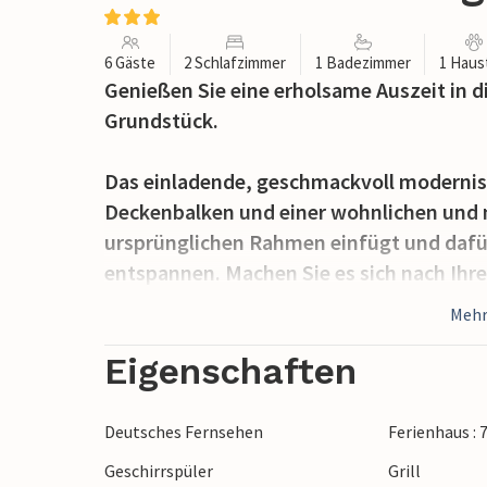
6 Gäste
2 Schlafzimmer
1 Badezimmer
1 Haus
Genießen Sie eine erholsame Auszeit in 
Grundstück.
Das einladende, geschmackvoll modernis
Deckenbalken und einer wohnlichen und m
ursprünglichen Rahmen einfügt und dafür 
entspannen. Machen Sie es sich nach I
gemütlich, sehen Sie einen Film an und 
Mehr
behaglichen Prasseln der Flammen im K
Eigenschaften
Verbringen Sie schöne Stunden im Freien
Sie die Sonne und herrliche lange Sommer
Deutsches Fernsehen
Ferienhaus : 
Terrasse.
Geschirrspüler
Grill