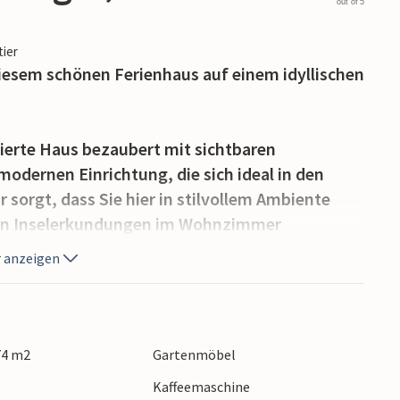
out of 5
tier
diesem schönen Ferienhaus auf einem idyllischen
ierte Haus bezaubert mit sichtbaren
odernen Einrichtung, die sich ideal in den
sorgt, dass Sie hier in stilvollem Ambiente
hren Inselerkundungen im Wohnzimmer
genießen Sie die gemeinsame Zeit beim
 anzeigen
aminofen.
 auf dem sanft hügeligen Grundstück. Genießen
abende mit leckeren Grillgerichten auf der
74 m2
Gartenmöbel
Kaffeemaschine