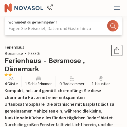
Wo würdest du gerne hingehen?
Fügen Sie Reiseziel, Daten und Gäste hinzu
1 / 19
Ferienhaus
Børsmose
P33305
Ferienhaus - Børsmose ,
Dänemark
4 Gäste
1 Schlafzimmer
0 Badezimmer
1 Haustier
Kompakt, hell und gemütlich empfängt Sie diese
charmante Hütte mit einer entspannten
Urlaubsatmosphäre. Die Sitznische mit Essplatz lädt zu
gemeinsamen Mahlzeiten ein, während die kleine,
funktionale Küche alles für den täglichen Bedarf bietet.
Durch die großen Fenster fällt viel Licht herein, und die