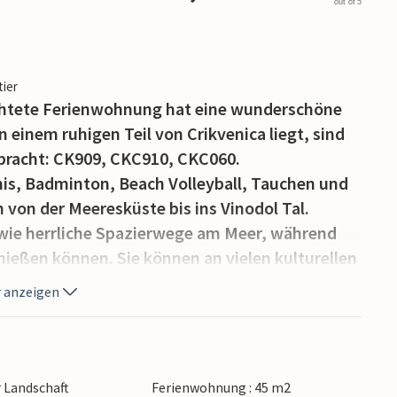
out of 5
tier
chtete Ferienwohnung hat eine wunderschöne
n einem ruhigen Teil von Crikvenica liegt, sind
bracht: CK909, CKC910, CKC060.
nis, Badminton, Beach Volleyball, Tauchen und
von der Meeresküste bis ins Vinodol Tal.
owie herrliche Spazierwege am Meer, während
nießen können. Sie können an vielen kulturellen
d des Sommers im Ort organisiert werden.
 anzeigen
witzer Seen und Risnjak, sowie die herrlichen
r Landschaft
Ferienwohnung : 45 m2