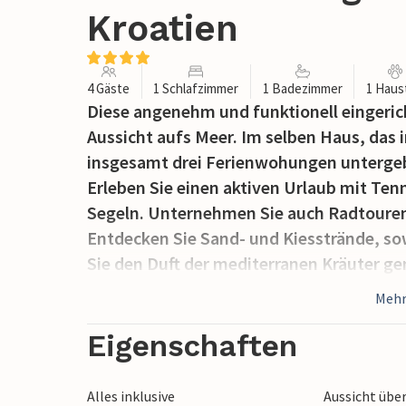
Kroatien
4 Gäste
1 Schlafzimmer
1 Badezimmer
1 Haus
Diese angenehm und funktionell eingeri
Aussicht aufs Meer. Im selben Haus, das i
insgesamt drei Ferienwohungen unterge
Erleben Sie einen aktiven Urlaub mit Ten
Segeln. Unternehmen Sie auch Radtouren 
Entdecken Sie Sand- und Kiesstrände, s
Sie den Duft der mediterranen Kräuter ge
Veranstaltungen teilnehmen, die währen
Mehr
Besuchen Sie auch die Nationalparks Plit
Inseln in der Kvarner Bucht.
Eigenschaften
Alles inklusive
Aussicht übe