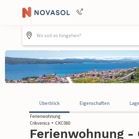
Buchungshilfe per Telefon
+4940688715475
Überblick
Eigenschaften
Lag
Ferienwohnung
Crikvenica
CKC060
Ferienwohnung - C