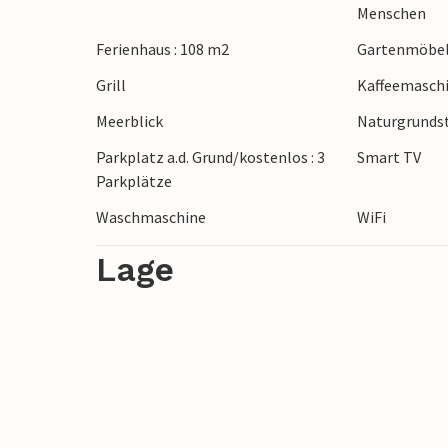
auch zum Strand und tauchen in das krista
Menschen
den Schatten der Bäume und genießen den
Ferienhaus : 108 m2
Gartenmöbe
Eingang zur Bucht von Bakar. Sie hat ein
Grill
Kaffeemasch
Vegetation und ist berühmt für seine St
Meerblick
Naturgrundst
Erholen Sie sich mit Ihrer Familie am Mee
Parkplatz a.d. Grund/kostenlos : 3
Smart TV
zurück!
Parkplätze
Waschmaschine
WiFi
Lage