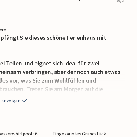
out of
5
iere
pfängt Sie dieses schöne Ferienhaus mit
 Teilen und eignet sich ideal für zwei
emeinsam verbringen, aber dennoch auch etwas
lles vor, was Sie zum Wohlfühlen und
rauchen. Treten Sie am Morgen auf die
emeinsamen Mahlzeiten im Freien. Hier steht
 anzeigen
ng.
nnen durch das Tor zum Kiesstrand zu gehen,
rlpool entspannen. Gehen Sie anschließend
sserwhirlpool : 6
Eingezäuntes Grundstück