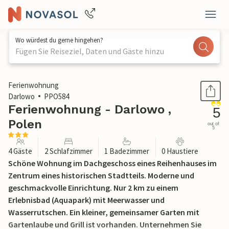
Wo würdest du gerne hingehen?
Fügen Sie Reiseziel, Daten und Gäste hinzu
1 / 22
Ferienwohnung
Darlowo
PPO584
Ferienwohnung - Darlowo ,
5
Polen
out of
5
4 Gäste
2 Schlafzimmer
1 Badezimmer
0 Haustiere
Schöne Wohnung im Dachgeschoss eines Reihenhauses im
Zentrum eines historischen Stadtteils. Moderne und
geschmackvolle Einrichtung. Nur 2 km zu einem
Erlebnisbad (Aquapark) mit Meerwasser und
Wasserrutschen. Ein kleiner, gemeinsamer Garten mit
Gartenlaube und Grill ist vorhanden. Unternehmen Sie