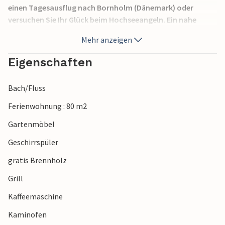
einen Tagesausflug nach Bornholm (Dänemark) oder
versuchen Sie Ihr Glück beim Hochseeangeln. Ein nahe
gelegenes Schloss ist ebenfalls einen Besuch wert. Saubere
Mehr anzeigen
und schöne Strände, Sie werden von ihrem feinen Sand
begeistert sein und schöne Urlaubserinnerungen mit nach
Eigenschaften
Hause nehmen.
Bach/Fluss
Ferienwohnung : 80 m2
Gartenmöbel
Geschirrspüler
gratis Brennholz
Grill
Kaffeemaschine
Kaminofen