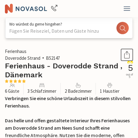
Wo würdest du gerne hingehen?
Fügen Sie Reiseziel, Daten und Gäste hinzu
1 / 34
Ferienhaus
Doverodde Strand
B52147
Ferienhaus - Doverodde Strand ,
5
Dänemark
out of
5
6 Gäste
3 Schlafzimmer
2 Badezimmer
1 Haustier
Verbringen Sie eine schöne Urlaubszeit in diesem stilvollen
Ferienhaus.
Das helle und offen gestaltete Interieur Ihres Ferienhauses
am Doverodde Strand am Nees Sund schafft eine
freundliche Atmosphäre. Nutzen Sie die moderne, offen