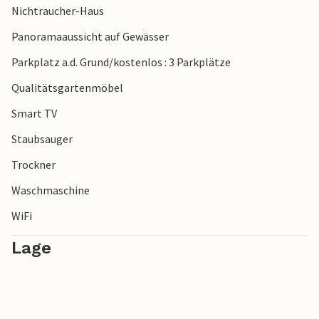
Nichtraucher-Haus
Dünenlandschaft und einer reichen Vogelwelt fasziniert.
Unternehmen Sie einen Tagesauflug in die charmante
Panoramaaussicht auf Gewässer
Stadt Thisted, wo Sie durch die Altstadt schlendern und in
Parkplatz a.d. Grund/kostenlos : 3 Parkplätze
gemütlichen Cafés und Restaurants einkehren können.
Qualitätsgartenmöbel
Smart TV
Staubsauger
Trockner
Waschmaschine
WiFi
Lage