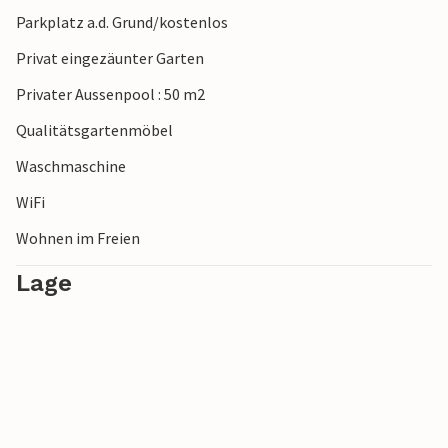
nahegelegenen Meer und verbringen Sie entspannte
Parkplatz a.d. Grund/kostenlos
Stunden beim Baden im glasklaren Mittelmeer. Die
Privat eingezäunter Garten
Landschaft rund um Giarratana beeindruckt mit sanften
Hügeln, Feldern und einem weiten Blick bis zur Küste.
Privater Aussenpool : 50 m2
Qualitätsgartenmöbel
Waschmaschine
WiFi
Wohnen im Freien
Lage