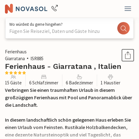
Wo würdest du gerne hingehen?
Fügen Sie Reiseziel, Daten und Gäste hinzu
1 / 24
Ferienhaus
Giarratana
ISR885
Ferienhaus - Giarratana , Italien
15 Gäste
6 Schlafzimmer
6 Badezimmer
1 Haustier
Verbringen Sie einen traumhaften Urlaub in diesem
großzügigen Ferienhaus mit Pool und Panoramablick über
die Landschaft.
In diesem landschaftlich schön gelegenen Haus erleben Sie
einen Urlaub vom Feinsten. Rustikale Holzbalkendecken,
eine dezente Natursteinoptik und viel Tageslicht, das