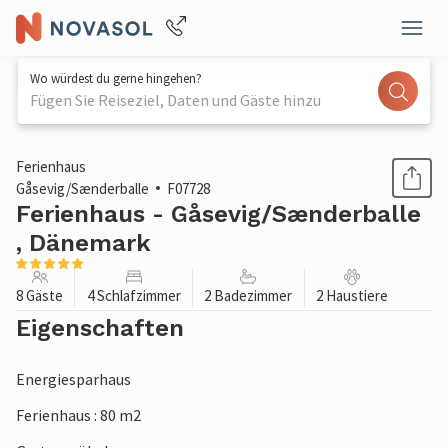
Wo würdest du gerne hingehen?
Fügen Sie Reiseziel, Daten und Gäste hinzu
1 / 21
Ferienhaus
Gåsevig/Sænderballe
F07728
Ferienhaus - Gåsevig/Sænderballe
, Dänemark
8 Gäste
4 Schlafzimmer
2 Badezimmer
2 Haustiere
Eigenschaften
Energiesparhaus
Ferienhaus : 80 m2