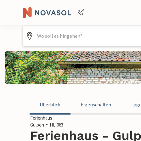
Buchungshilfe per Telefon
+4940688715475
Überblick
Eigenschaften
Lag
Ferienhaus
Gulpen
HLI063
Ferienhaus - Gulp