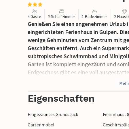
5 Gäste
2 Schlafzimmer
1 Badezimmer
2 Haust
Genießen Sie einen angenehmen Urlaub i
eingerichteten Ferienhaus in Gulpen. Die
wenige Gehminuten vom Zentrum mit gem
Geschäften entfernt. Auch ein Supermarkt,
subtropisches Schwimmbad und Minigolfp
Garten ist komplett eingezäunt und somi
Erdgeschoss gibt es eine voll ausgestat
und Waschbecken. Auf der ersten Etage 
Mehr
einem schönen Kamin in der Mitte. Das 
Sitzbereich mit einem TV und verschiede
Eigenschaften
es auch ein Schlafzimmer mit zwei Einze
können. Auf der zweiten Etage befindet s
Eingezäuntes Grundstück
Ferienhaus : 
Direkt von diesem schönen Ferienhaus in
Gartenmöbel
Geschirrspül
Spaziergänge, Fahrradtouren und Ausflüge