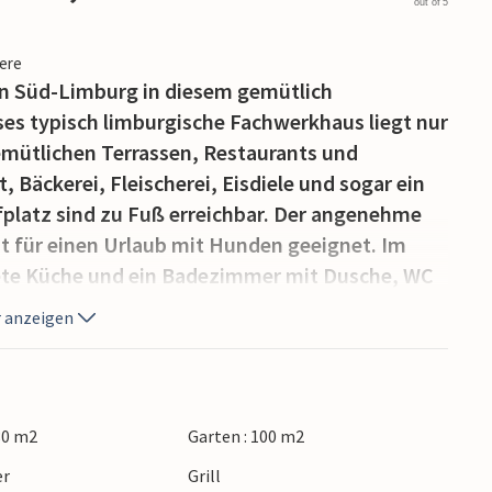
out of 5
iere
n Süd-Limburg in diesem gemütlich
ses typisch limburgische Fachwerkhaus liegt nur
ütlichen Terrassen, Restaurants und
 Bäckerei, Fleischerei, Eisdiele und sogar ein
latz sind zu Fuß erreichbar. Der angenehme
t für einen Urlaub mit Hunden geeignet. Im
tete Küche und ein Badezimmer mit Dusche, WC
befindet sich das geräumige Wohnzimmer mit
 anzeigen
Wohnzimmer ist mit einem Essbereich und einem
nen Büchern ausgestattet. Im ersten Stock gibt
lbetten, die auseinander geschoben werden
ich ein Schlafzimmer mit drei Einzelbetten.
80 m2
Garten : 100 m2
 Süd-Limburg sind die Möglichkeiten für
er
Grill
 endlos. Von hier radeln Sie nach Kasteel