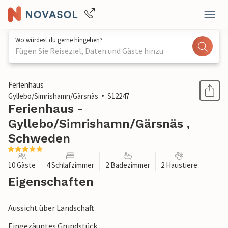
Wo würdest du gerne hingehen?
Fügen Sie Reiseziel, Daten und Gäste hinzu
1 / 1
Ferienhaus
Gyllebo/Simrishamn/Gärsnäs
S12247
Ferienhaus -
Gyllebo/Simrishamn/Gärsnäs ,
Schweden
10 Gäste
4 Schlafzimmer
2 Badezimmer
2 Haustiere
Eigenschaften
Aussicht über Landschaft
Eingezäuntes Grundstück