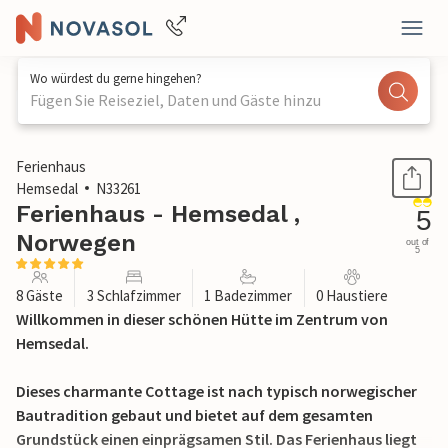
Wo würdest du gerne hingehen?
Fügen Sie Reiseziel, Daten und Gäste hinzu
1 / 15
Ferienhaus
Hemsedal
N33261
Ferienhaus - Hemsedal ,
5
Norwegen
out of
5
8 Gäste
3 Schlafzimmer
1 Badezimmer
0 Haustiere
Willkommen in dieser schönen Hütte im Zentrum von
Hemsedal.
Dieses charmante Cottage ist nach typisch norwegischer
Bautradition gebaut und bietet auf dem gesamten
Grundstück einen einprägsamen Stil. Das Ferienhaus liegt