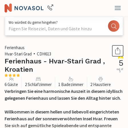
Wo würdest du gerne hingehen?
Fügen Sie Reiseziel, Daten und Gäste hinzu
1 / 27
Ferienhaus
Hvar-Stari Grad
CDH613
Ferienhaus - Hvar-Stari Grad ,
5
Kroatien
out of
5
6 Gäste
2 Schlafzimmer
1 Badezimmer
2 Haustiere
Verbringen Sie eine harmonische Auszeit in diesem idyllisch
gelegenen Ferienhaus und lassen Sie den Alltag hinter sich.
Willkommen in diesem hellen und liebevoll eingerichteten
Ferienhaus auf der sonnenverwöhnten Insel Hvar. Freuen
Sie sich auf gemütliche Spieleabende und entspannte