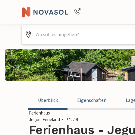
Buchungshilfe per Telefon
+4940688715475
Überblick
Eigenschaften
Lag
Ferienhaus
Jegum Ferieland
P42291
Ferienhaus - Jegu