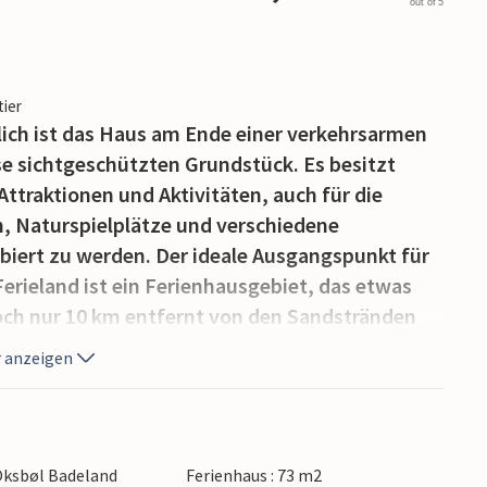
out of 5
tier
ich ist das Haus am Ende einer verkehrsarmen
e sichtgeschützten Grundstück. Es besitzt
Attraktionen und Aktivitäten, auch für die
, Naturspielplätze und verschiedene
iert zu werden. Der ideale Ausgangspunkt für
erieland ist ein Ferienhausgebiet, das etwas
och nur 10 km entfernt von den Sandstränden
 anzeigen
 Oksbøl Badeland
Ferienhaus : 73 m2