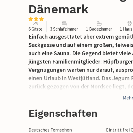
Dänemark
6 Gäste
3 Schlafzimmer
1 Badezimmer
1 Haus
Einfach ausgesttatet aber extrem gemütl
Sackgasse und auf einem großen, teiweis
auch eine Sauna. Die Gegend bietet viele 
jüngsten Familienmitglieder: Hüpfburgen
Vergnügungen warten nur darauf, ausprob
einen Urlaub in Westjütland. Das Jegum F
zurück gezogen von der Nordsee liegt, d
Westjütlands.
Mehr
Eigenschaften
Deutsches Fernsehen
Eintritt frei