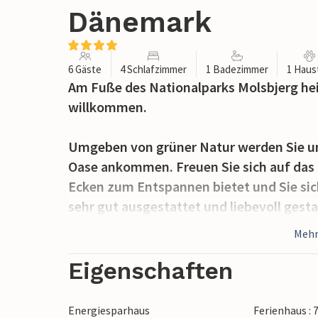
Dänemark
6 Gäste
4 Schlafzimmer
1 Badezimmer
1 Haus
Am Fuße des Nationalparks Molsbjerg hei
willkommen.
Umgeben von grüner Natur werden Sie und
Oase ankommen. Freuen Sie sich auf das 
Ecken zum Entspannen bietet und Sie sic
sehr gut ausgestattet und liebevoll gest
Film schauen oder ein Buch lesen wollen f
Mehr
Inneren des Hauses oder im Freien, auf d
zudem viel Platz zum Toben und Spielen.
Eigenschaften
Die Unterkunft lädt zu einem Urlaub in d
Energiesparhaus
Ferienhaus : 