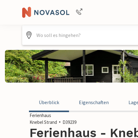
Buchungshilfe per Telefon
+4940688715475
Überblick
Eigenschaften
Lag
Ferienhaus
Knebel Strand
D39239
Ferienhaus - Kneb