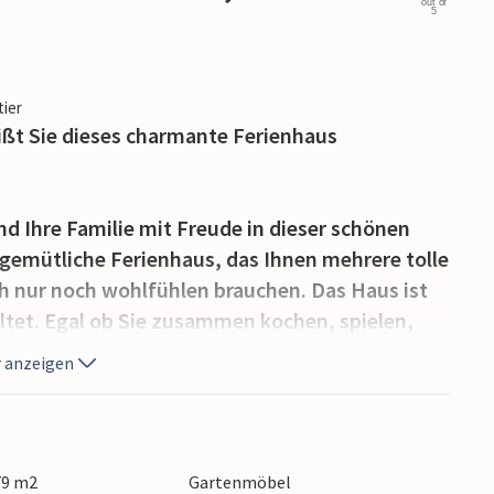
out of
5
tier
ßt Sie dieses charmante Ferienhaus
 Ihre Familie mit Freude in dieser schönen
gemütliche Ferienhaus, das Ihnen mehrere tolle
h nur noch wohlfühlen brauchen. Das Haus ist
altet. Egal ob Sie zusammen kochen, spielen,
ür alle Anlässe gibt es schöne Bereiche im
 anzeigen
en überdachten Terrassen. Im Garten gibt es
er Natur ein. Tolle Wanderwege und
79 m2
Gartenmöbel