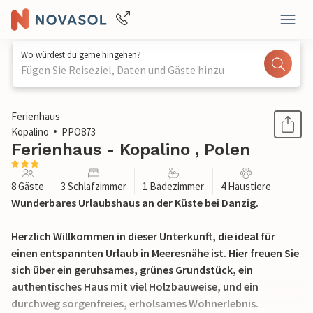
Wo würdest du gerne hingehen?
Fügen Sie Reiseziel, Daten und Gäste hinzu
1 / 34
Ferienhaus
Kopalino
PPO873
Ferienhaus - Kopalino , Polen
8 Gäste
3 Schlafzimmer
1 Badezimmer
4 Haustiere
Wunderbares Urlaubshaus an der Küste bei Danzig.
Herzlich Willkommen in dieser Unterkunft, die ideal für
einen entspannten Urlaub in Meeresnähe ist. Hier freuen Sie
sich über ein geruhsames, grünes Grundstück, ein
authentisches Haus mit viel Holzbauweise, und ein
durchweg sorgenfreies, erholsames Wohnerlebnis.