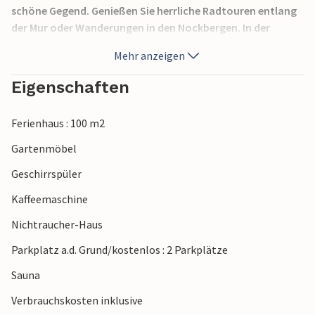
schöne Gegend. Genießen Sie herrliche Radtouren entlang
der Mur oder Wanderungen in den Nockbergen. In der
unmittelbaren Umgebung gibt es auch zwei Golfplätze. Die
Mehr anzeigen
Einrichtung ist in den einzelnen Häusern unterschiedlich.
Zur Entspannung am Abend oder an Regentagen stehen
Eigenschaften
Ihnen ein Whirlpool oder eine Sauna zur Verfügung. Im
Chalet Kreischberg genießen Sie einen wunderschönen
Ferienhaus : 100 m2
Urlaub! Bettwäsche/Handtücher sind verpflichtend zu
bestellen.
Gartenmöbel
Geschirrspüler
Kaffeemaschine
Nichtraucher-Haus
Parkplatz a.d. Grund/kostenlos : 2 Parkplätze
Sauna
Verbrauchskosten inklusive