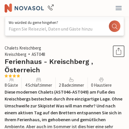
Wo würdest du gerne hingehen?
Fügen Sie Reiseziel, Daten und Gäste hinzu
1 / 17
Chalets Kreischberg
Kreischberg
AST048
Ferienhaus - Kreischberg ,
Österreich
8 Gäste
4 Schlafzimmer
2 Badezimmer
0 Haustiere
Diese modernen Chalets (AST046-AST049) am Fuße des
Kreischbergs bestechen durch ihre einzigartige Lage. Ohne
Umschweife zur Skipiste! Was will man mehr? Und nach
einem aktiven Tag auf den Brettern entspannen Sie sich in
Ihrem Ferienhaus, im gehobenen und gemütlichen
Ambiente. Aber auch im Sommer ist dies hier eine sehr